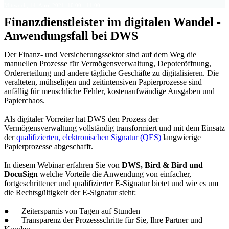
Mittwoch, 14. April 2021, 10:00 - 11:00
Finanzdienstleister im digitalen Wandel -
Anwendungsfall bei DWS
Der Finanz- und Versicherungssektor sind auf dem Weg die
manuellen Prozesse für Vermögensverwaltung, Depoteröffnung,
Ordererteilung und andere tägliche Geschäfte zu digitalisieren. Die
veralteten, mühseligen und zeitintensiven Papierprozesse sind
anfällig für menschliche Fehler, kostenaufwändige Ausgaben und
Papierchaos.
Als digitaler Vorreiter hat DWS den Prozess der
Vermögensverwaltung vollständig transformiert und mit dem Einsatz
der
qualifizierten, elektronischen Signatur (QES)
langwierige
Papierprozesse abgeschafft.
In diesem Webinar erfahren Sie von
DWS, Bird & Bird und
DocuSign
welche Vorteile die Anwendung von einfacher,
fortgeschrittener und qualifizierter E-Signatur bietet und wie es um
die Rechtsgültigkeit der E-Signatur steht:
● Zeitersparnis von Tagen auf Stunden
● Transparenz der Prozessschritte für Sie, Ihre Partner und