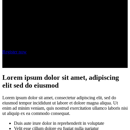
adipiscing elit
Wednesday, October 20, 2021
9 am - 10 am PT
Register now
Lorem ipsum dolor sit amet, adipiscing
elit sed do eiusmod
Lorem ipsum dolor sit amet, consectetur adipiscing elit, sed do
eiusmod tempor incididunt ut labore et dolore magna aliqua. Ut
enim ad minim veniam, quis nostrud exercitation ullamco laboris nisi
ut aliquip ex ea commodo consequat.
Duis aute irure dolor in reprehenderit in voluptate
Velit esse cillum dolore eu fugiat nulla pariatur