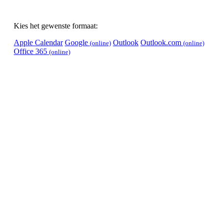
Kies het gewenste formaat:
Apple Calendar
Google
Outlook
Outlook.com
(online)
(online)
Office 365
(online)