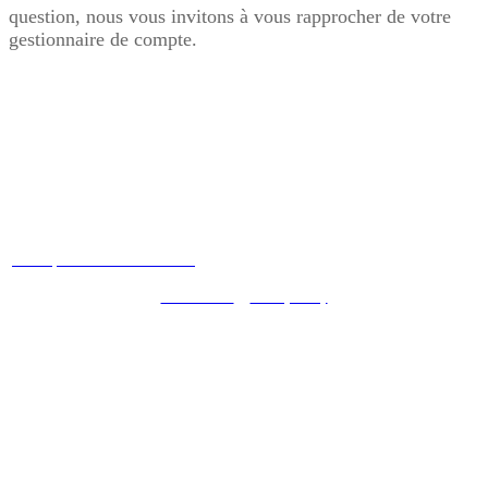
question, nous vous invitons à vous rapprocher de votre
gestionnaire de compte.
Conditions générales
Politique de confidentialité
Terms of Use
|
Privacy Policy
© DocuSign Inc. 2020