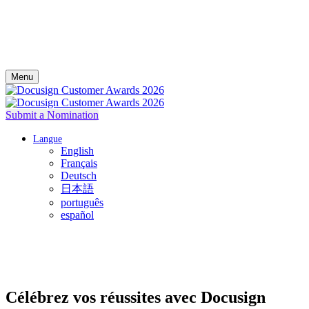
Menu
Submit a Nomination
Langue
English
Français
Deutsch
日本語
português
español
Célébrez vos réussites avec Docusign