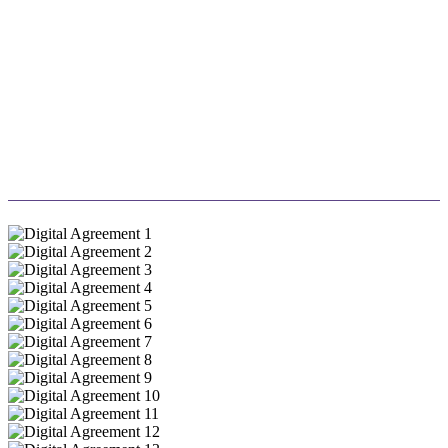
À chaque dépôt de candidature, un arbre sera planté !
De quoi initier un changement environnemental
durable tout en célébrant votre réussite.