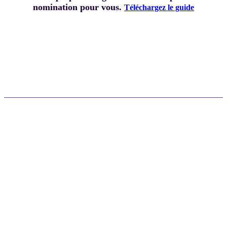
nomination pour vous.
Téléchargez le guide
Reconnaître l’excellence. Inspirer
l’innovation. Transformer l’industrie.
Célébrez vos succès
Occupez le devant de la scène lors de la conférence
annuelle Docusign Momentum 2026 en recevant
personnellement votre prix. Vous et votre équipe