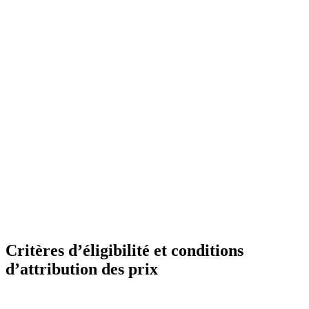
Vous êtes l’étincelle à l’origine de la
transformation. Ce prix récompense les leaders
qui inspirent l’adoption, stimulent l’innovation et
guident leurs équipes pour leur faire atteindre leur
plein potentiel.
Critères d’éligibilité et conditions
d’attribution des prix
Pour être éligibles à un prix Docusign Customer Award, les