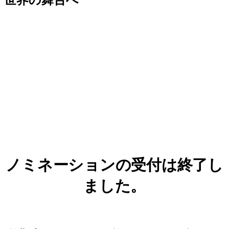
ノミネーションの受付は終了し
ました。