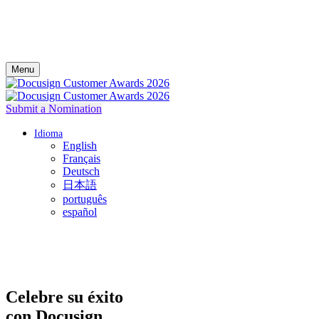
Menu
Submit a Nomination
Idioma
English
Français
Deutsch
日本語
português
español
Celebre su éxito
con Docusign