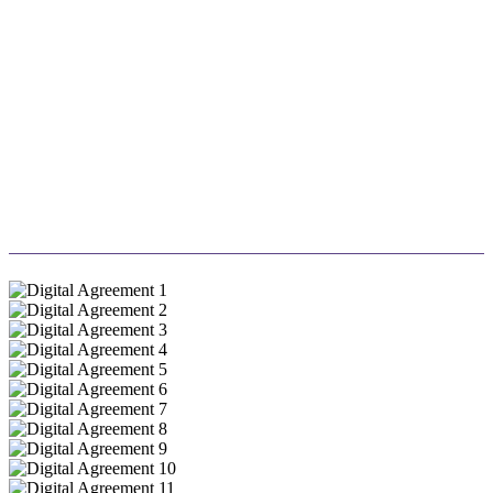
Genere un impacto
Su postulación planta un árbol a través de nuestras
asociaciones de sostenibilidad, creando un cambio
ambiental duradero mientras celebra su éxito.