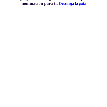
nominación para ti.
Descarga la guía
Reconozca la excelencia. Inspire la
innovación. Transforme la industria.
Celebra su éxito
Tome el lugar central en Docusign Momentum 2026
para recibir personalmente su premio, dándole a
usted y a su equipo de liderazgo una visibilidad sin