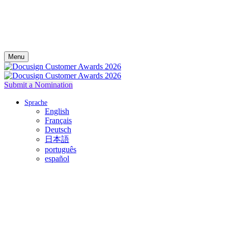
Menu
Submit a Nomination
Sprache
English
Français
Deutsch
日本語
português
español
Feiern Sie Ihren Erfolg mit Docusign