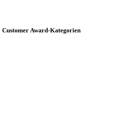
Customer Award-Kategorien
CHAMPION IM BEREICH CUSTOMER EXPERIENCE
Sie versuchen nicht nur, Ihre Kunden
zufriedenzustellen, sondern zu begeistern. Diese
Auszeichnung feiert Teams, die nahtlose,
vertrauenswürdige und unvergessliche Erlebnisse
schaffen und damit neue Maßstäbe für die
Kundenzufriedenheit setzen.