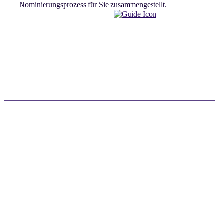
Nominierungsprozess für Sie zusammengestellt.
Leitfaden
herunterladen
Exzellenz würdigen. Innovation fördern.
Die Branche transformieren.
Teilen Sie Ihre Geschichte
Als Gewinner eines Customer Awards stehen Sie im
Mittelpunkt des Docusign Event 2026, um Ihren