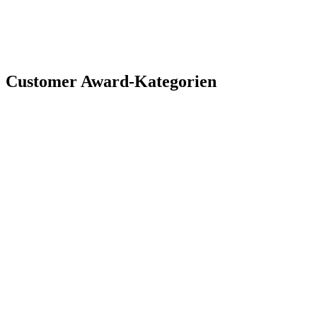
Customer Award-Kategorien
CHAMPION IM BEREICH CUSTOMER EXPERIENCE
Sie versuchen nicht nur, Ihre Kunden
zufriedenzustellen, sondern zu begeistern. Diese
Auszeichnung feiert Teams, die nahtlose,
vertrauenswürdige und unvergessliche Erlebnisse
schaffen und damit neue Maßstäbe für die
Kundenzufriedenheit setzen.