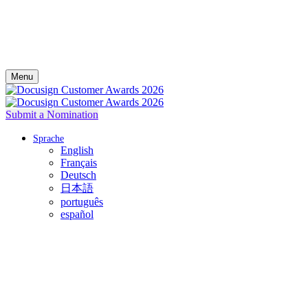
Menu
Submit a Nomination
Sprache
English
Français
Deutsch
日本語
português
español
Feiern Sie Ihren Erfolg mit Docusign