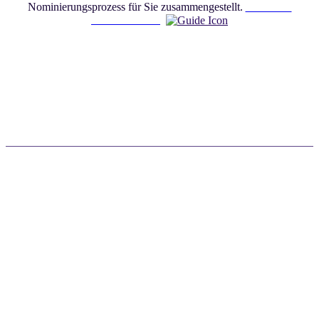
Nominierungsprozess für Sie zusammengestellt.
Leitfaden
herunterladen
Exzellenz würdigen. Innovation fördern.
Die Branche transformieren.
Teilen Sie Ihre Geschichte
Als Gewinner eines Customer Awards stehen Sie im
Mittelpunkt des Docusign Event 2026, um Ihren